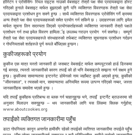
होस्टिंग र प्रोसेसिंगः रियल राइट्स नाउको वेबसाइट तेस्रो पक्ष सेवा प्रदायकद्वारा होस्ट
गरिएको हुनाले वेबसाइट मार्फत बुझाएको कुनै पनि व्यक्तिगत विवरणहरू तेस्रो पक्ष सेवा
प्रदायकद्वारा प्रशोधन हुन सक्ने हुन्छ । साथै व्यक्तिगत विवरणहरू प्रोसेसिंग गर्ने क्रममा
अन्य तेस्रो पक्ष सेवा प्रदायकहरूको समेत प्रयोग गर्न सकिने छ । उदाहरणका लागि: इमेल
मार्फत सूचना लिन सदस्यता लिएको प्रयोगकर्ताहरूको व्यक्तिगत जानकारी तेस्रो पक्षले
प्रशोधन गर्न तथा इमेल विवरण हामिलार्इ उपलब्ध गराउन प्रयोग गर्न सक्नेछ। सम्पूर्ण
तेस्रो पक्ष सेवा प्रदायकहरुले संस्थाहरुको तर्फबाट व्यक्तिगत सूचनाहरू प्रशोधन गर्दछन
र गोपनियताको शर्तहरुले पूर्ण रूपले बाँधिएका हुन्छन।
कुकीजहरूको प्रयोग
कुकीज एक मात्र यस्तो जानकारी हो जसबाट वेबसाईट मार्फत कम्पयुटरको हार्ड डिस्कमा
गई बस्दछ, त्यस्तो जानकारीको कारण तपाईं को हो भनि वेबसाइटले सम्झना गर्न सक्षम हुने
हुन्छ। कुकीजमा सामान्यतया इन्टरनेट डोमेनको नाम जहाँबाट कुकी आएको हुन्छ, कुकीको
“जीवनकाल”, र त्यसको मान, सामान्यतया अनियमित रूपमा उत्पन्न गरिएको नम्बर, जस्ता
जानकारीहरू समावेश भएको हुन्छ ।
यदि तपाइँ कुकीहरू प्रतिबन्ध वा ब्लक गर्न चाहानुहुन्छ भने, तपाइँ इन्टर्नेट ब्राउजरमा सो
अनुसार मिलाउन सक्नुहुन्छ – थप जानकारीको लागि यस लिंकमा क्लिक गर्नुहोस्:
www.aboutcookies.org
तपाईंको व्यक्तिगत जानकारीमा पहुँच
डाटा गोपनियता कानून अन्तर्गत हामीसँग रहेको तपाईको व्यत्तिगत जानकारीमा तपाईले पहुँच