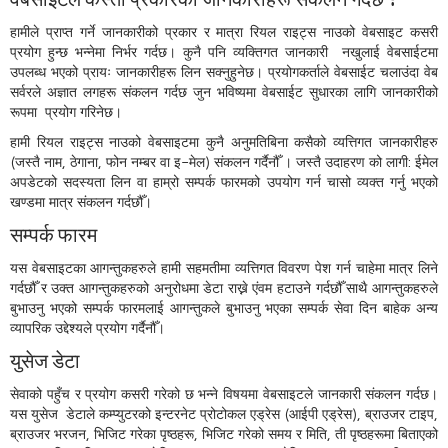
हामीले प्राप्त गर्ने जानकारीको प्रकार र मात्रा रियल राइट्स नाउको वेबसाइट कसरी
प्रयोग हुन्छ भन्नेमा निर्भर गर्दछ। कुनै पनि व्यक्तिगत जानकारी नखुलाई वेबसाईटमा
उपलब्ध भएको प्रायः जानकारीहरू लिन सक्नुहुनेछ। प्रयोगकर्ताले वेबसाईट चलाउंदा वेब
सर्वरले अज्ञात लगहरू संकलन गर्दछ जुन भविष्यमा वेबसाईट सुधारका लागि जानकारीको
रूपमा प्रयोग गरिनेछ।
हामी रियल राइट्स नाउको वेबसाइटमा कुनै अनुमतिबिना कसैको व्यत्तिगत जानकारीहरु
(जस्तै नाम, ठेगाना, फोन नम्बर वा इ-मेल) संकलन गर्दैनौँ । जस्तै उदाहरण को लागी: ईमेल
अपडेटको सदस्यता लिन वा हाम्रो सम्पर्क फारमको उपयोग गर्न चासो व्यक्त गर्नु भएको
खण्डमा मात्र संकलन गर्दछौँ।
सम्पर्क फारम
यस वेबसाइटका आगन्तुकहरुले हामी सहमतीमा व्यत्तिगत विवरण पेश गर्न चाहेमा मात्र लिने
गर्दछौँ र उक्त आगन्तुकहरुको अनुरोधमा डेटा राख्ने एंवम हटाउने गर्दछौँ साथै आगन्तुकहरुले
बुभाउनु भएको सम्पर्क फारमलाई आगन्तुकले बुभाउनु भएका सम्पर्क सेवा दिन बाहेक अन्य
व्यापरिक उद्देश्यले प्रयोग गर्दैनौँ।
युसेज डेटा
सेवाको पहुँच र प्रयोग कसरी गरेको छ भन्ने विषयमा वेबसाइटले जानकारी संकलन गर्दछ।
यस युसेज डेटाले कम्प्युटरको इन्टरनेट प्रोटोकल एड्रेस (आईपी एड्रेस), ब्राउजर टाइप,
ब्राउजर भरजन, भिजिट गरेका पृष्ठहरू, भिजिट गरेको समय र मिति, ती पृष्ठहरूमा बिताएको