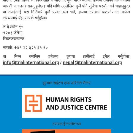
पाउन, (यँहा रहेका जानकारीलाई सच्याउन र कुनै परिस्थितीमा, हामीले राखेको जानकारीमा
आपत्ती जनाउन) सक्नु हुनेछ। यदि माथि उल्लेखित कुनै पनि सुविधा प्रयोग गर्न चाहानुहुन्छ
वा तपाईलाई यस नितिबारे कुनै प्रश्न छन भने, कृपया ट्रायल इन्टरनेसनल मार्फत
संस्थालाई यँहा सम्पर्क गर्नुहोलाः
रु दे ल्योन ९५
१२०३ जेनेभा
स्विटजरल्याण्ड
सम्पर्कः +४१ २२ ३२१ ६१ १०
वा निम्न बमोजिम इमेलमा कृपया हामीलाई इमेल गर्नुहोलाः
info@trialinternational.org
nepal@trialinternational.org
/
ह्युम्यान राईट्स एण्ड जस्टिस सेन्टर
ट्रायल ईन्टरनेशनल