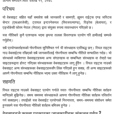
अन्तिम सम्पादन मिति: वैशाख १९, २०७८
परिचय
यो वेबसाइट सहित यहाँ समावेश सबै जानकारी र सामग्री, ह्युमन राईट्स एण्ड जस्टिस
सेन्टर (एचआरजेसी), ट्रायल इन्टरनेसनल (स्विजरल्याण्ड), रिड्रेस (बेलायत), र
एड्भोकेसी फोरम नेपाल (नेपाल) द्वारा संयुक्त रुपमा व्यवस्थापन गरिएको छ।
यस नीतिबारे कुनै प्रश्नहरू भएमा कृपया तलका विवरणहरू प्रयोग गरि हामीलाई सम्पर्क
गर्नुहोस्।
सबै प्रयोगकर्ताहरूको गोपनीयता सुनिश्चित गर्न यी संस्थाहरू प्रतिबद्ध छन्। रियल राइट्स
नाउ वेबसाईटमा रखिएको सबै जानकारीलाई गोपनीयता सम्बन्धि नीतिले सन्चालित गर्दछ। यो
संस्थाको व्यक्तिगत वेबसाइटहरूमा अन्य संगठनहरू वा सम्बन्धित संस्थाहरू वा तेस्रो पक्ष
साइटहरूद्वारा होस्ट गरिएका संस्थाहरूका वेबसाइटहरू लागू हुँदैन । रियल राइट्स नाउको
वेबसाइट अन्य संस्थाहरूका वेबसाइटहरूसँग लिंक गरिएको हुन सक्छ, ती अन्य साइटहरूको
आफ्नै गोपनीयता सम्बन्धि नीतिहरू भएमा उक्त नीतिहरू नै लागू हुनेछ।
सहमति
रियल राइट्स नाउको वेबसाइट प्रयोग गर्नाले स्वतः गोपनीयता सम्बन्धि नीतिका सर्तहरु
मानिएको बुझिनेछ। समय समयमा संस्थाहरूले आफ्ना गोपनीयता नीतिका सर्तहरू परिवर्तन
गर्न सक्दछन्। तपाईंको यस वेबसाईट प्रयोगको निरन्तरता, समय-समयमा संशोधन समेत
हुनसक्ने यस गोपनीयता नीतिको शर्तहरू बमिजम हुनेछ ।
वेबसाइटले कस्ता प्रकारका जानकारीहरू संकलन गर्दछ ?