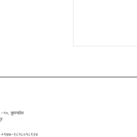
 -१०, कुपन्डोल
ुर
्क: +९७७-९८१८०१८९२४