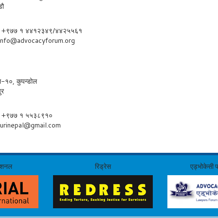
डौ
्क: +९७७ १ ४४१२३४९/४४२५५६१
info@advocacyforum.org
-१०, कुपन्डोल
ुर
्क: +९७७ १ ५५३८९१०
jurinepal@gmail.com
नेशनल
रिड्रेस
एड्भोकेसी 