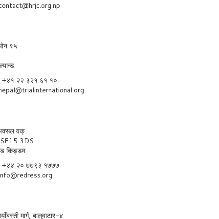
contact@hrjc.org.np
ल्योन ९५
ल्यान्ड
्कः +४१ २२ ३२१ ६१ १०
nepal@trialinternational.org
क्सल वक्
न SE15 3DS
टेड किङ्डम
्कः +४४ २० ७७९३ १७७७
info@redress.org
ाँबस्ती मार्ग, बालुवाटार-४