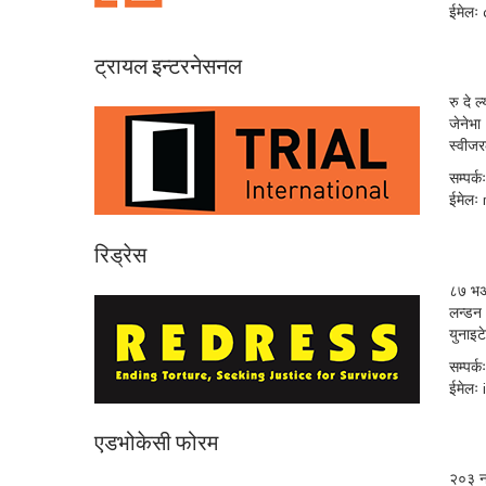
ईमेलः
ट्रायल इन्टरनेसनल
रु दे 
जेनेभा
स्वीजर
सम्पर
ईमेलः
रिड्रेस
८७ भअ
लन्ड
युनाइ
सम्पर
ईमेलः
एडभोकेसी फोरम
२०३ नय